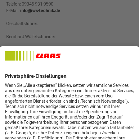
Telefon: 09345 931 9590
E-Mail:
info@ws-technik.de
Geschäftsführer:
Bernhard Wölfelschneider
Handelsregister: Mannheim 718551
Amtsgericht: Mannheim
Sitz der Gesellschaft: Külsheim
Umsatzsteuer-Identifikationsnummer gemäß § 27 a
Umsatzsteuergesetz: 8028831342